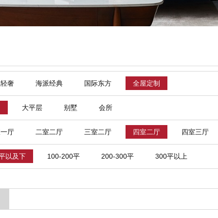
代轻奢
海派经典
国际东方
全屋定制
寓
大平层
别墅
会所
室一厅
二室二厅
三室二厅
四室二厅
四室三厅
0平以及下
100-200平
200-300平
300平以上