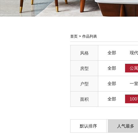
首页
>
作品列表
全部
现
风格
全部
公
房型
全部
一
户型
全部
10
面积
默认排序
人气最多