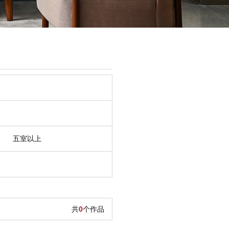
五室以上
共
0
个作品