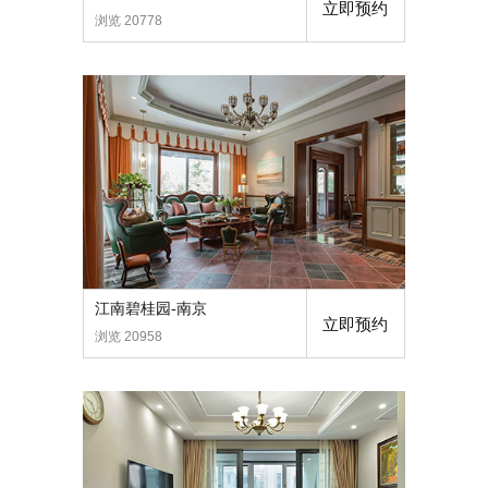
立即预约
浏览 20778
江南碧桂园-南京
立即预约
浏览 20958