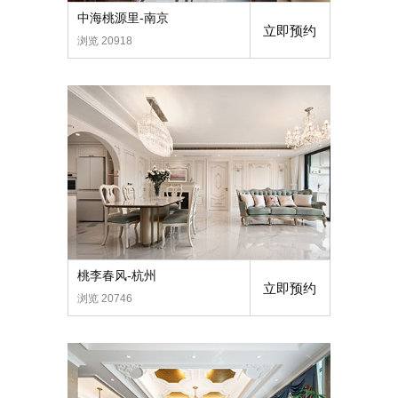
中海桃源里-南京
立即预约
浏览 20918
桃李春风-杭州
立即预约
浏览 20746