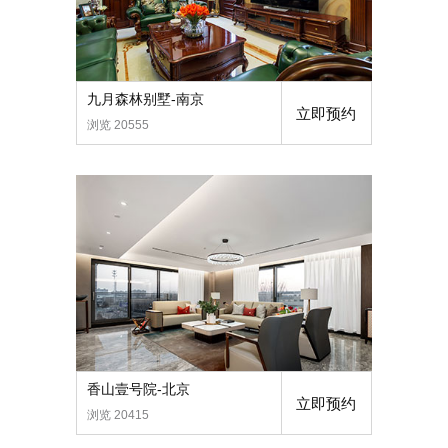
九月森林别墅-南京
立即预约
浏览 20555
香山壹号院-北京
立即预约
浏览 20415