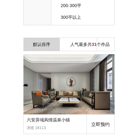
200-300平
300平以上
默认排序
人气最多
共
31
个作品
六安异域风情温泉小镇
立即预约
浏览 18113