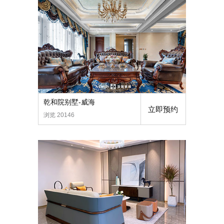
乾和院别墅-威海
立即预约
浏览 20146