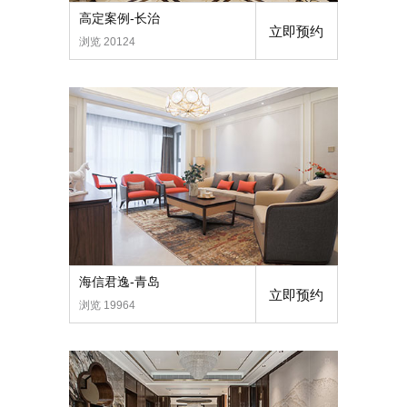
高定案例-长治
立即预约
浏览 20124
海信君逸-青岛
立即预约
浏览 19964