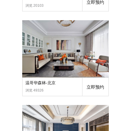
立即预约
浏览 20103
温哥华森林-北京
立即预约
浏览 49326