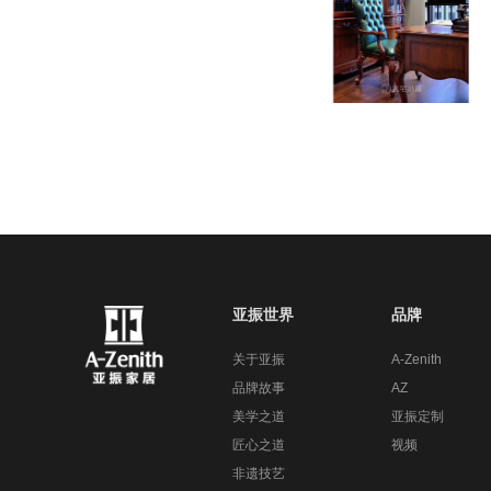
亚振世界
品牌
关于亚振
A-Zenith
品牌故事
AZ
美学之道
亚振定制
匠心之道
视频
非遗技艺