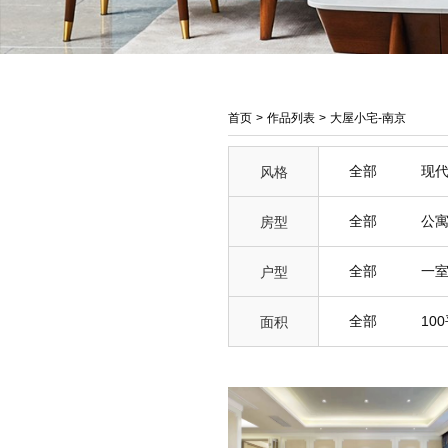
首页
>
作品列表
>
大屋小宅-南京
全部
现
风格
全部
公
房型
全部
一
户型
全部
10
面积