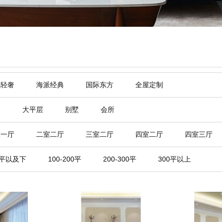
代轻奢
海派经典
国际东方
全屋定制
寓
大平层
别墅
会所
室一厅
二室二厅
三室二厅
四室二厅
四室三厅
0平以及下
100-200平
200-300平
300平以上