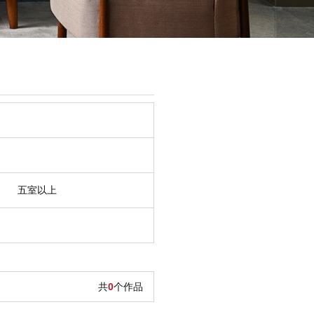
五室以上
共
0
个作品