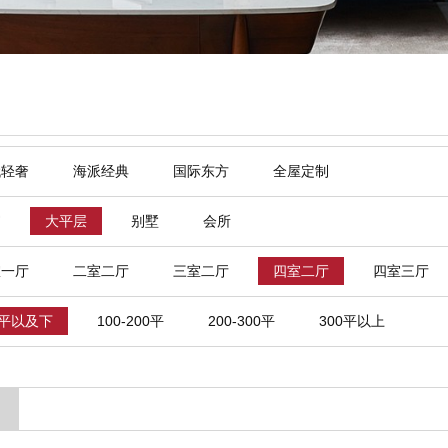
代轻奢
海派经典
国际东方
全屋定制
寓
大平层
别墅
会所
室一厅
二室二厅
三室二厅
四室二厅
四室三厅
0平以及下
100-200平
200-300平
300平以上