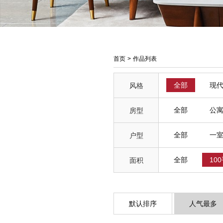
首页
>
作品列表
全部
现
风格
全部
公
房型
全部
一
户型
全部
10
面积
默认排序
人气最多