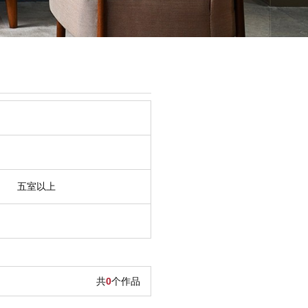
五室以上
共
0
个作品