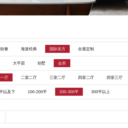
代轻奢
海派经典
国际东方
全屋定制
寓
大平层
别墅
会所
室一厅
二室二厅
三室二厅
四室二厅
四室三厅
0平以及下
100-200平
200-300平
300平以上