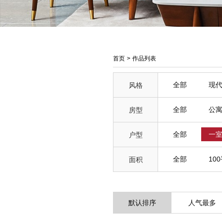
首页
>
作品列表
全部
现
风格
全部
公
房型
全部
一
户型
全部
10
面积
默认排序
人气最多