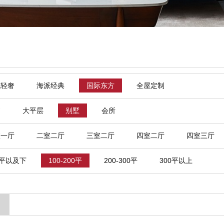
代轻奢
海派经典
国际东方
全屋定制
寓
大平层
别墅
会所
室一厅
二室二厅
三室二厅
四室二厅
四室三厅
0平以及下
100-200平
200-300平
300平以上