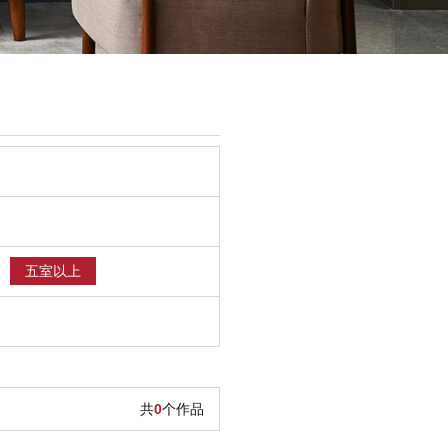
五室以上
共
0
个作品