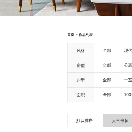
首页
>
作品列表
全部
现
风格
全部
公
房型
全部
一
户型
全部
10
面积
默认排序
人气最多