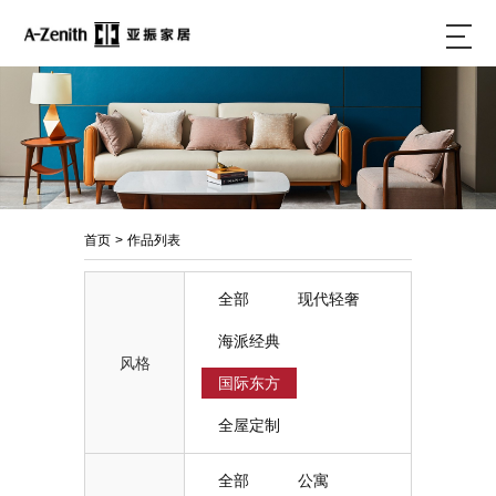
首页
>
作品列表
全部
现代轻奢
海派经典
风格
国际东方
全屋定制
全部
公寓