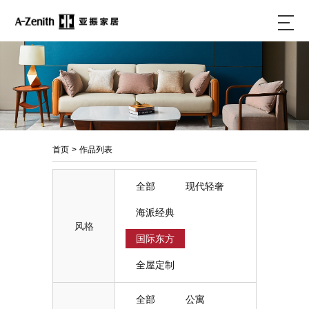
首页
>
作品列表
全部
现代轻奢
海派经典
风格
国际东方
全屋定制
全部
公寓