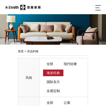
首页
>
作品列表
全部
现代轻奢
海派经典
风格
国际东方
全屋定制
全部
公寓