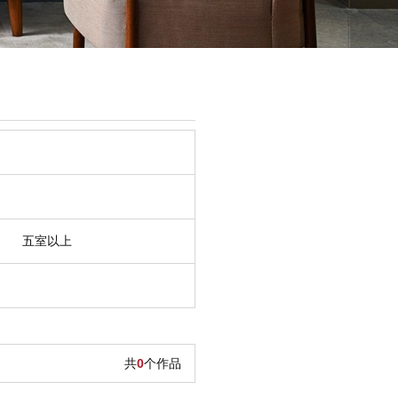
五室以上
共
0
个作品