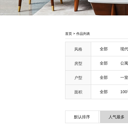
首页
>
作品列表
全部
现
风格
全部
公
房型
全部
一
户型
全部
10
面积
默认排序
人气最多