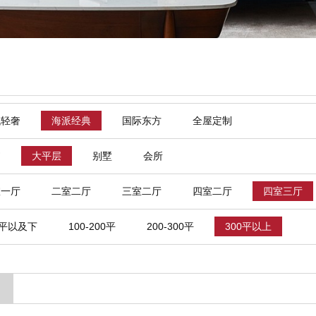
代轻奢
海派经典
国际东方
全屋定制
寓
大平层
别墅
会所
室一厅
二室二厅
三室二厅
四室二厅
四室三厅
0平以及下
100-200平
200-300平
300平以上