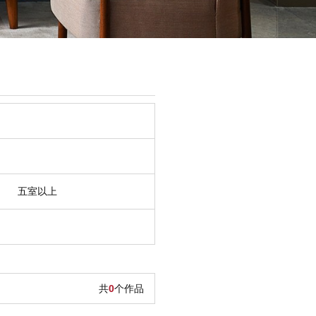
五室以上
共
0
个作品