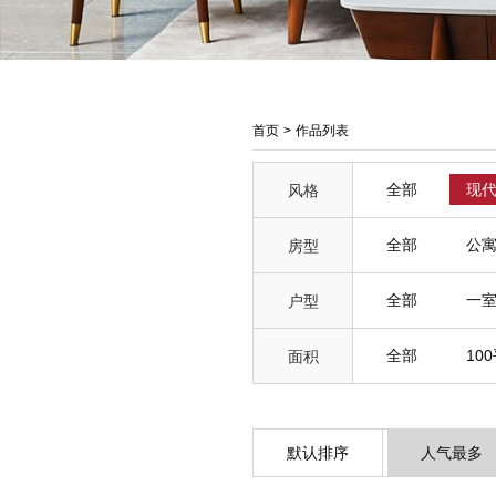
首页
>
作品列表
全部
现
风格
全部
公
房型
全部
一
户型
全部
10
面积
默认排序
人气最多