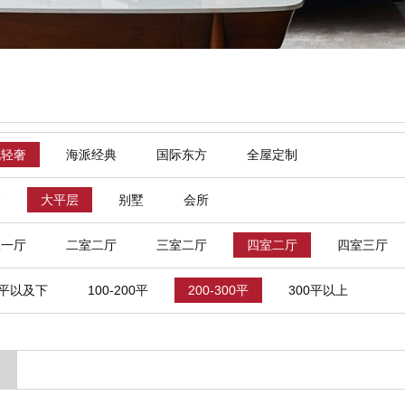
代轻奢
海派经典
国际东方
全屋定制
寓
大平层
别墅
会所
室一厅
二室二厅
三室二厅
四室二厅
四室三厅
0平以及下
100-200平
200-300平
300平以上