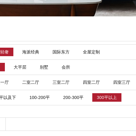
代轻奢
海派经典
国际东方
全屋定制
寓
大平层
别墅
会所
室一厅
二室二厅
三室二厅
四室二厅
四室三厅
0平以及下
100-200平
200-300平
300平以上