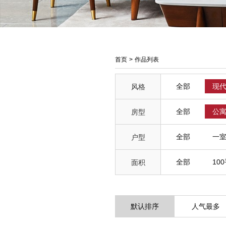
首页
>
作品列表
全部
现
风格
全部
公
房型
全部
一
户型
全部
10
面积
默认排序
人气最多