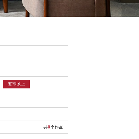
五室以上
共
0
个作品