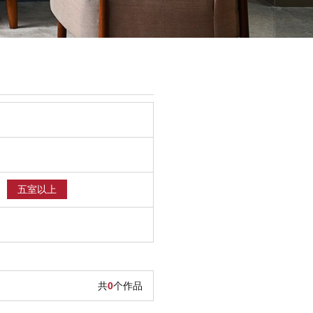
五室以上
共
0
个作品