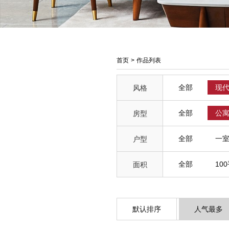
首页
>
作品列表
全部
现
风格
全部
公
房型
全部
一
户型
全部
10
面积
默认排序
人气最多