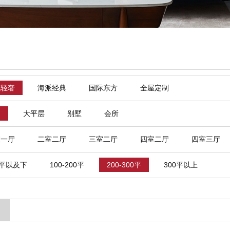
代轻奢
海派经典
国际东方
全屋定制
寓
大平层
别墅
会所
室一厅
二室二厅
三室二厅
四室二厅
四室三厅
0平以及下
100-200平
200-300平
300平以上