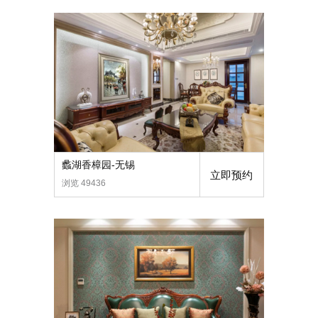
蠡湖香樟园-无锡
立即预约
浏览 49436