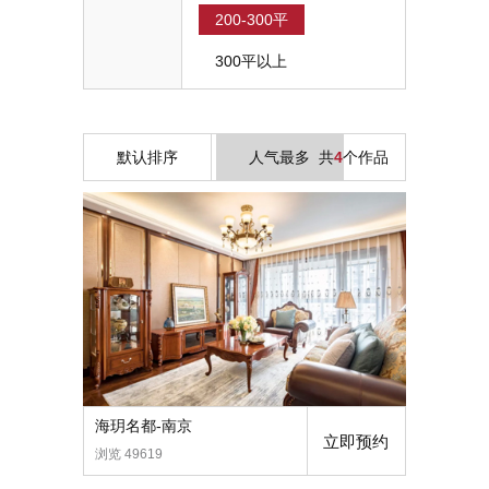
200-300平
300平以上
默认排序
人气最多
共
4
个作品
海玥名都-南京
立即预约
浏览 49619