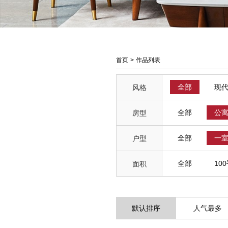
首页
>
作品列表
全部
现
风格
全部
公
房型
全部
一
户型
全部
10
面积
默认排序
人气最多