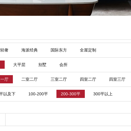
代轻奢
海派经典
国际东方
全屋定制
寓
大平层
别墅
会所
室一厅
二室二厅
三室二厅
四室二厅
四室三厅
0平以及下
100-200平
200-300平
300平以上