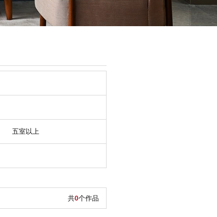
五室以上
共
0
个作品