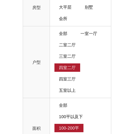
大平层
别墅
房型
会所
全部
一室一厅
二室二厅
三室二厅
户型
四室二厅
四室三厅
五室以上
全部
100平以及下
100-200平
面积