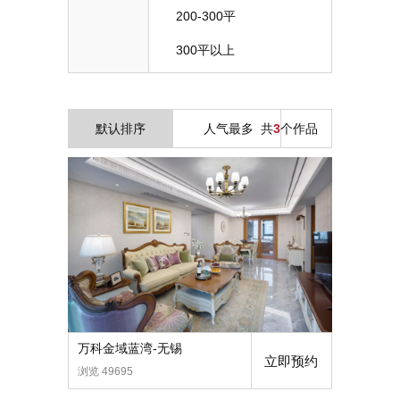
200-300平
300平以上
默认排序
人气最多
共
3
个作品
万科金域蓝湾-无锡
立即预约
浏览 49695