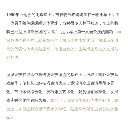
05:41
1990年亚运会的闭幕式上，吉祥物熊猫盼盼坐在一辆小车上，由
一位男子陪伴缓缓经过体育场，
当时很多人并不知道，车上的盼
盼已经是上海杂技团的“明星”，是世界上第一只会杂技的熊猫，
而
它身边的驯兽师，就是如今的上海
市
非物质文化遗产海派杂技项
目的代表性传承人陆星奇，他用自己的一生与海派杂技的发展共
融共进。
海派杂技在继承中国传统杂技源流的基础上，汲取了国外杂技马
戏精华，使其从以纯技巧表演为主，逐渐演变成表演手段多元
化、节目体现综合化、技巧难度艺术化、观赏理念国家化、发展
轨迹时代化的独特风格。
舞台下，杂技演员奉献毕生的心血，舞
台上，才能让观众留下隽永的回忆，陆星奇无疑是业界公认的领
军人。