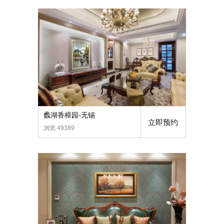
蠡湖香樟园-无锡
立即预约
浏览 49389