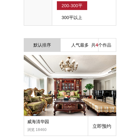
200-300平
300平以上
默认排序
人气最多
共
4
个作品
威海清华园
立即预约
浏览 18460