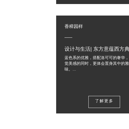
香樟园样
设计与生活| 东方意蕴西方
蓝色系的优雅，搭配洛可可的奢华，
觉美感的同时，更体会置身其中的雅
味。...
了解更多