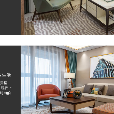
致生活
贵精
 现代上
时尚的