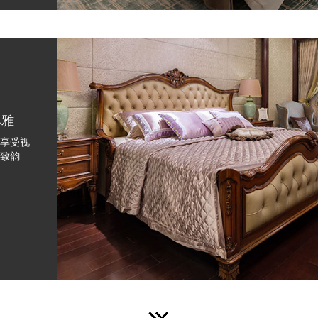
典雅
享受视
致韵