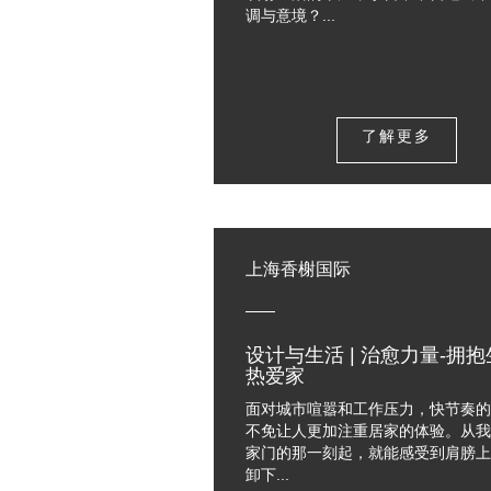
调与意境？...
了解更多
上海香榭国际
设计与生活 | 治愈力量-拥
热爱家
面对城市喧嚣和工作压力，快节奏的
不免让人更加注重居家的体验。从我
家门的那一刻起，就能感受到肩膀上
卸下...