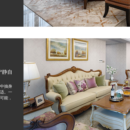
宁静自
中抽身
适。一
可能，