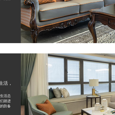
抱生活，
生活总
们踏进
的防备