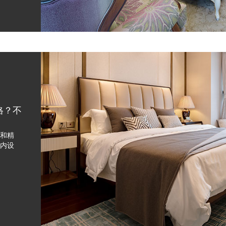
格？不
和精
内设