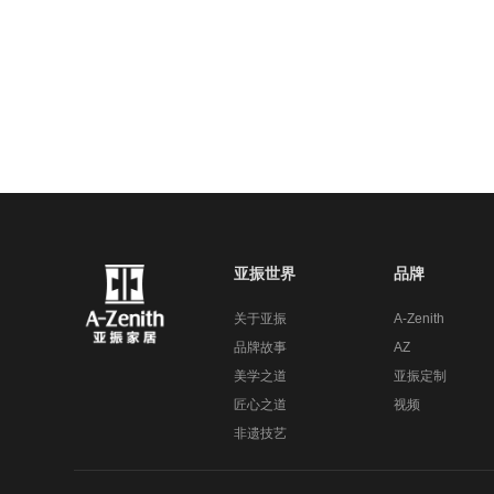
亚振世界
品牌
关于亚振
A-Zenith
品牌故事
AZ
美学之道
亚振定制
匠心之道
视频
非遗技艺