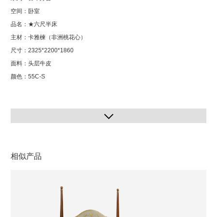
空间：卧室
品名：★六尺半床
主材：卡雅楝（非洲桃花心）
尺寸：2325*2200*1860
面料：头层牛皮
颜色：55C-S
相似产品