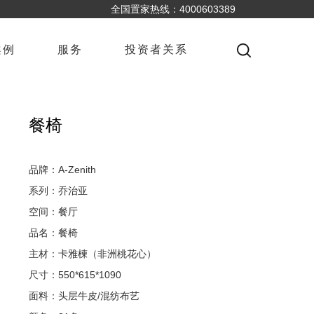
全国置家热线：4000603389
案例
服务
投资者关系
餐椅
品牌：A-Zenith
系列：乔治亚
空间：餐厅
品名：餐椅
主材：卡雅楝（非洲桃花心）
尺寸：550*615*1090
面料：头层牛皮/混纺布艺